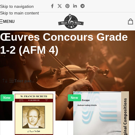
Skip to navigation
Skip to main content
MENU
Œuvres Concours Grade
1-2 (AFM 4)
Accueil
/
Partitions
/
Harmonie / Wind Band
/
Competition Pieces / Morceaux de concours (Wind Band)
/
Œuvres Concours Grade 1-2 (AFM 4)
Trier par...
New
New