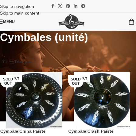
Skip to navigation
Skip to main content
MENU
Cymbales (unité)
Accueil
/
Instruments
/
Batteries et percussions
/
Cymbales
/
Cymbales (unité)
Trier par...
SOLD OUT
SOLD OUT
SOLD
SOLD
OUT
OUT
Cymbale China Paiste
Cymbale Crash Paiste