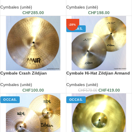
Hyperchina 18″
Hypercrash 16″
Cymbales (unité)
Cymbales (unité)
CHF
285.00
CHF
198.00
-28%
-28%
OCCAS.
Cymbale Crash Zildjian
Cymbale Hi-Hat Zildjian Armand
Cymbales (unité)
Cymbales (unité)
CHF
100.00
CHF
419.00
CHF
579.00
OCCAS.
OCCAS.