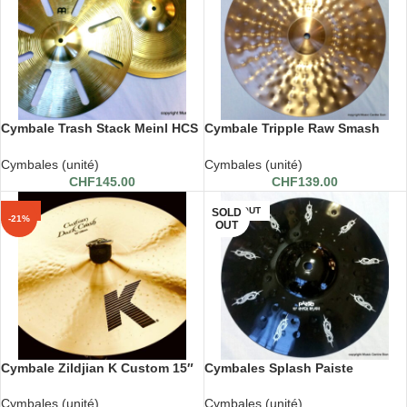
Cymbale Trash Stack Meinl HCS
Cymbale Tripple Raw Smash
16″
Paiste 14″M
Cymbales (unité)
Cymbales (unité)
CHF
145.00
CHF
139.00
-21%
SOLD OUT
SOLD
-21%
OUT
Cymbale Zildjian K Custom 15″
Cymbales Splash Paiste
Dark
Hypersplash 10″
Cymbales (unité)
Cymbales (unité)