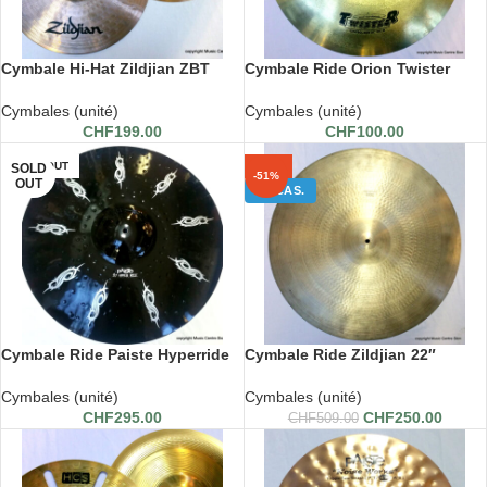
Cymbale Hi-Hat Zildjian ZBT
Cymbale Ride Orion Twister
Cymbales (unité)
Cymbales (unité)
CHF
199.00
CHF
100.00
SOLD OUT
-51%
SOLD
-51%
OUT
OCCAS.
Cymbale Ride Paiste Hyperride
Cymbale Ride Zildjian 22″
20″
Cymbales (unité)
Cymbales (unité)
CHF
250.00
CHF
295.00
CHF
509.00