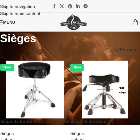
Skip to navigation
Skip to main content
MENU
Sièges
Accueil
/
Instruments
/
Batteries et percussions
/
Sièges
Trier par...
New
New
Siège de batterie T-1 Wide Rider
Siège de batterie T-2
Sièges
Sièges
Jinbao
Jinbao