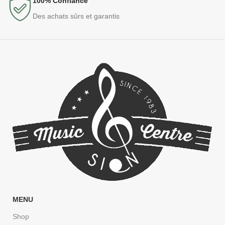
100% Confiance
Des achats sûrs et garantis
MENU
Shop