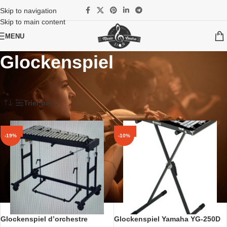
Skip to navigation
Skip to main content
MENU
Glockenspiel
Accueil
/
Instruments
/
Batteries et percussions
/
Percussions de Concert
/
Percussions à clavier
/
Glockenspiel
Trier par...
-19%
-10%
-19%
-10%
Glockenspiel d’orchestre
Glockenspiel Yamaha YG-250D