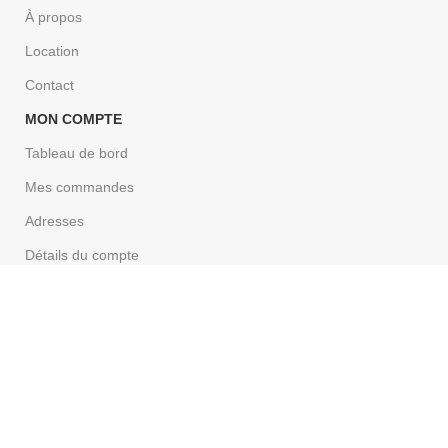
À propos
Location
Contact
MON COMPTE
Tableau de bord
Mes commandes
Adresses
Détails du compte
CONDITION
Les conditions générales de vente
Politique de confidentialité
Av Tourbillon 43, 1950 Sion
+41 27 322 92 52
+41 79 690 63 23