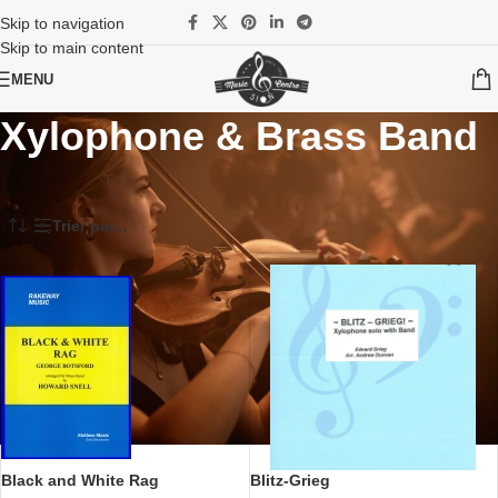
Skip to navigation
Skip to main content
MENU
Xylophone & Brass Band
Accueil
/
Partitions
/
Brass Band
/
Solistes & Brass Band
/
Xylophone & Brass Band
Trier par...
Black and White Rag
Blitz-Grieg