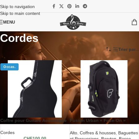
Skip to navigation
Skip to main content
MENU
Cordes
Accueil
/
Instruments
/
Coffres & housses
/
Cordes
Trier par...
Occas.
Coffre pour Guitare Acoustique
Fusion Urban « Fuse-On »
Backpack
Cordes
Alto
,
Coffres & housses
,
Baguettes
CHF
100.00
et Percussions
,
Baryton
,
Basse
,