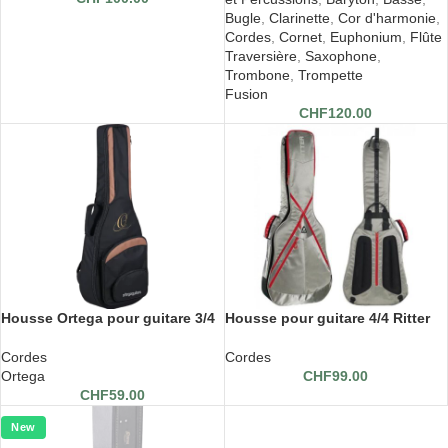
Bugle
,
Clarinette
,
Cor d'harmonie
,
Cordes
,
Cornet
,
Euphonium
,
Flûte
Traversière
,
Saxophone
,
Trombone
,
Trompette
Fusion
CHF
120.00
Housse Ortega pour guitare 3/4
Housse pour guitare 4/4 Ritter
Cordes
Cordes
Ortega
CHF
99.00
CHF
59.00
New