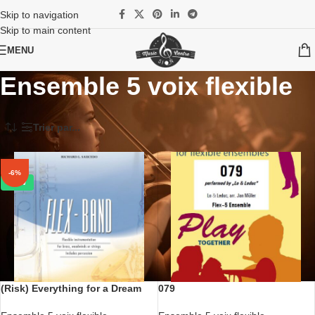
Skip to navigation
Skip to main content
MENU
Ensemble 5 voix flexible
Accueil
/
Partitions
/
Flex ensemble
/
Ensemble 5 voix flexible
Trier par...
-6%
-6%
NEW
(Risk) Everything for a Dream
079