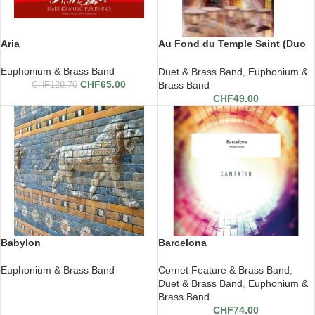
Aria
Au Fond du Temple Saint (Duo
des Pêcheurs de Perles)
Euphonium & Brass Band
Duet & Brass Band
,
Euphonium &
CHF
65.00
Brass Band
CHF
128.70
CHF
49.00
Babylon
Barcelona
Euphonium & Brass Band
Cornet Feature & Brass Band
,
Duet & Brass Band
,
Euphonium &
Brass Band
CHF
74.00