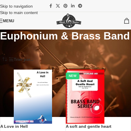
Skip to navigation
Skip to main content
MENU
Euphonium & Brass Band
Accueil
/
Partitions
/
Brass Band
/
Solistes & Brass Band
/
Euphonium & Brass Band
Trier par...
NEW
A Love in Hell
A soft and gentle heart