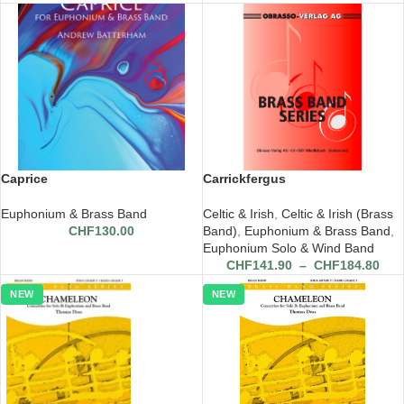
Caprice
Carrickfergus
Euphonium & Brass Band
Celtic & Irish
,
Celtic & Irish (Brass
CHF
130.00
Band)
,
Euphonium & Brass Band
,
Euphonium Solo & Wind Band
CHF
141.90
–
CHF
184.80
NEW
NEW