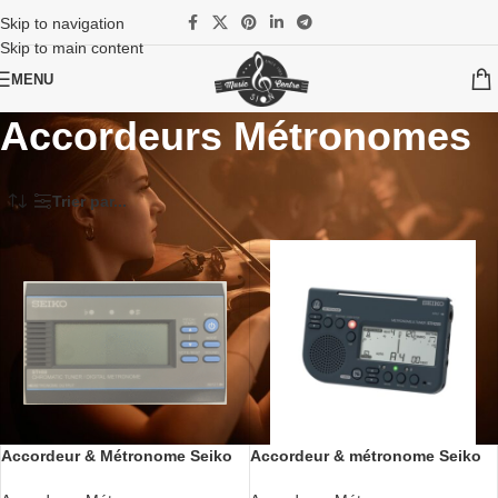
Skip to navigation
Skip to main content
MENU
Accordeurs Métronomes
Accueil
/
Instruments
/
Accessoires
/
Accordeurs Métronomes
Trier par...
Accordeur & Métronome Seiko
Accordeur & métronome Seiko
STH 50
STH200