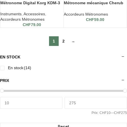
Métronome Digital Korg KDM-3
Métronome mécanique Cherub
330
Instruments
,
Accessoires
,
Accordeurs Métronomes
Accordeurs Métronomes
CHF
59.00
CHF
79.00
1
2
→
EN STOCK
En stock
(14)
PRIX
Prix:
CHF10
—
CHF275
Reset