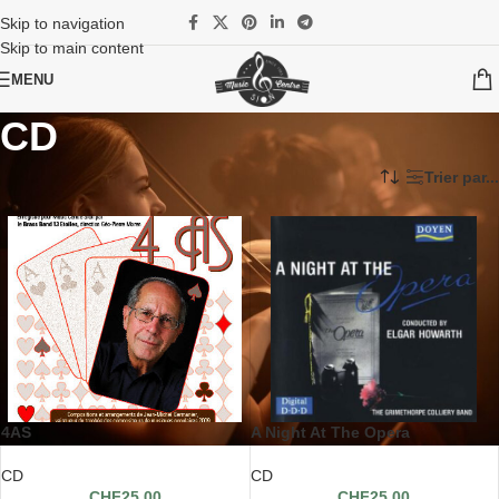
Skip to navigation
Skip to main content
MENU
CD
Accueil
/
CD & DVD & Logiciels
/
CD
Trier par...
4AS
A Night At The Opera
CD
CD
CHF
25.00
CHF
25.00