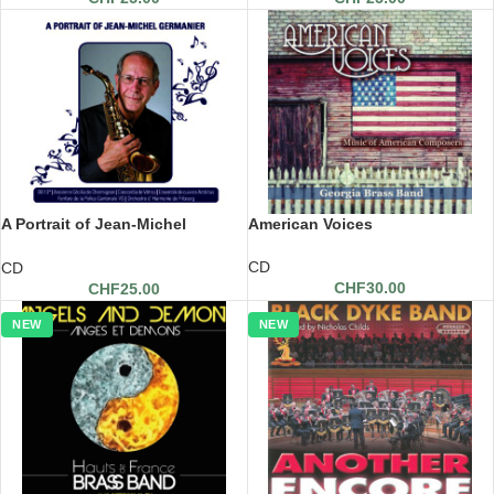
A Portrait of Jean-Michel
American Voices
Germanier
CD
CD
CHF
30.00
CHF
25.00
NEW
NEW