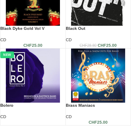
Black Dyke Gold Vol V
Black Out
CD
CD
CHF
25.00
CHF
25.00
CHF
28.80
NEW
Bolero
Brass Maniacs
CD
CD
CHF
25.00