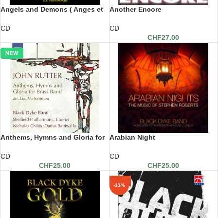
Angels and Demons ( Anges et
Another Encore
Démons )
CD
CD
CHF
27.00
NEW
Anthems, Hymns and Gloria for
Arabian Night
Brass Band
CD
CD
CHF
25.00
CHF
25.00
-13%
-13%