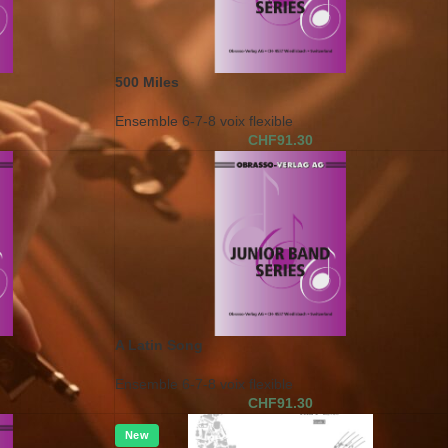
500 Miles
Ensemble 6-7-8 voix flexible
CHF
91.30
A Latin Song
Ensemble 6-7-8 voix flexible
CHF
91.30
New