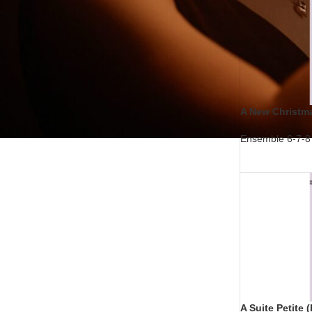
A New Christm
Ensemble 6-7-8 v
A Suite Petite (