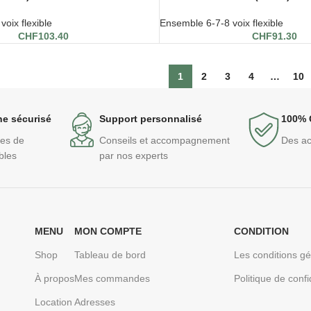
oix flexible
Ensemble 6-7-8 voix flexible
CHF
103.40
CHF
91.30
1
2
3
4
…
10
ne sécurisé
Support personnalisé
100% 
des de
Conseils et accompagnement
Des ac
bles
par nos experts
MENU
MON COMPTE
CONDITION
Shop
Tableau de bord
Les conditions g
À propos
Mes commandes
Politique de confi
Location
Adresses