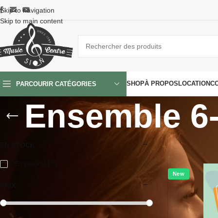
Skip to navigation
Skip to main content
SHOP
À PROPOS
LOCATION
C
PARCOURIR CATÉGORIES
Ensemble 6-7
Accueil
/
Partition
EN STOCK
En stock
(117)
New
PRIX