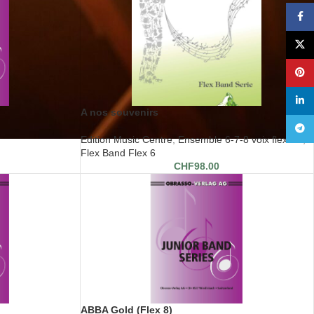
Face
X
Pinte
linke
A nos souvenirs
Teleg
Edition Music Centre
,
Ensemble 6-7-8 voix flexible
,
Flex Band Flex 6
CHF
98.00
ABBA Gold (Flex 8)