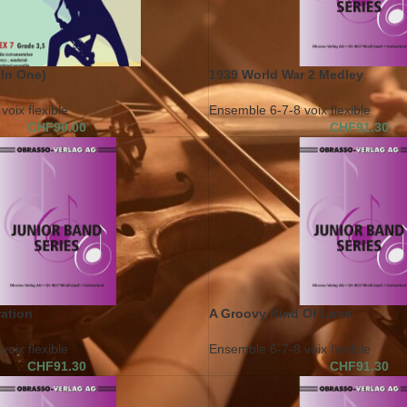
(In One)
1939 World War 2 Medley
oix flexible
Ensemble 6-7-8 voix flexible
CHF
90.00
CHF
91.30
ation
A Groovy Kind Of Love
oix flexible
Ensemble 6-7-8 voix flexible
CHF
91.30
CHF
91.30