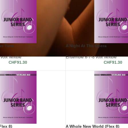
as Time
A Night At The Opera
oix flexible
Ensemble 6-7-8 voix flexible
CHF
91.30
CHF
91.30
Flex 8)
A Whole New World (Flex 8)