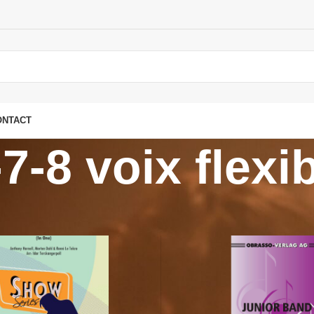
ONTACT
-8 voix flexi
s
/
Flex ensemble
/
Ensemble 6-7-8 voix flexible
Show
9