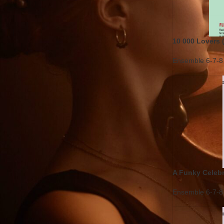
Prix:
CHF39
—
CHF185
10 000 Lovers 
Reset
Ensemble 6-7-8 v
A Funky Celebr
Ensemble 6-7-8 v