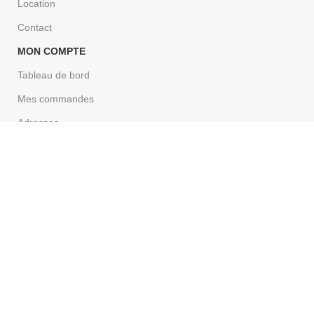
Location
Contact
MON COMPTE
Tableau de bord
Mes commandes
Adresses
Détails du compte
CONDITION
Les conditions générales de vente
Politique de confidentialité
Av Tourbillon 43, 1950 Sion
+41 27 322 92 52
+41 79 690 63 23
contact@music-centre.ch