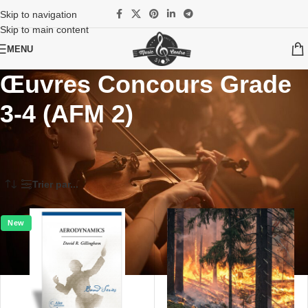
Skip to navigation
Skip to main content
MENU
Œuvres Concours Grade
3-4 (AFM 2)
Accueil
/
Partitions
/
Harmonie / Wind Band
/
Competition Pieces / Morceaux de concours (Wind Band)
/
Œuvres Concours Grade 3-4 (AFM 2)
Trier par...
New