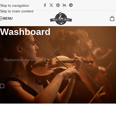
Skip to navigation
Skip to main content
MENU
Washboard
Accueil
/
Instruments
/
Batteries et percussions
/
Autre
/
Washboard
Aucun produit ne correspond à votre sélection.
EN STOCK
En stock
Reset