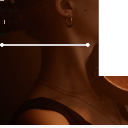
EN STOCK
En stock
(45)
HAUBOI
PRIX
Prix:
CHF23
—
CHF6,900
Reset