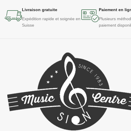
Livraison gratuite
Paiement en lig
Expédition rapide et soignée en
Plusieurs métho
Suisse
paiement disponi