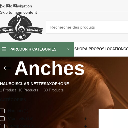
Skip to navigation
Skip to main content
SHOP
À PROPOS
LOCATION
C
PARCOURIR CATÉGORIES
Anches
HAUBOIS
CLARINETTE
SAXOPHONE
1 Product
16 Products
30 Products
Accueil
/
Instrume
CATÉGORIES
Haubois
(1)
Clarinette
(16)
Saxophone
(30)