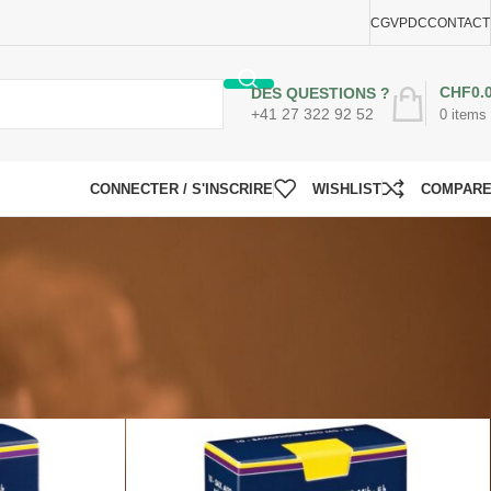
CGV
PDC
CONTACT
CHF
0.
DES QUESTIONS ?
+41 27 322 92 52
0
items
CONNECTER / S'INSCRIRE
WISHLIST
COMPAR