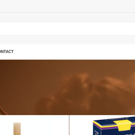
ONTACT
nts
/
Clés (sax & Clarinettes & Flûtes...)
/
Anches