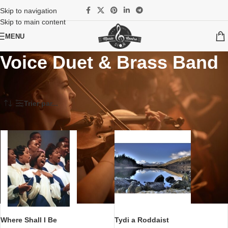
Skip to navigation
Skip to main content
MENU
Voice Duet & Brass Band
Accueil
/
Partitions
/
Brass Band
/
Solistes & Brass Band
/
Voice Duet & Brass Band
Trier par...
Where Shall I Be
Tydi a Roddaist