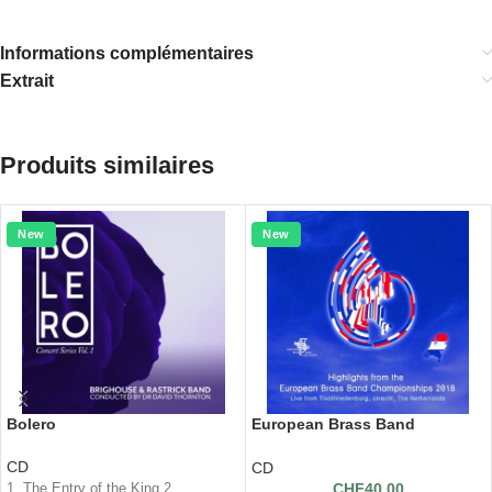
Informations complémentaires
Extrait
Produits similaires
New
New
Bolero
European Brass Band
Championship 2018
CD
CD
CHF
40.00
1. The Entry of the King 2.