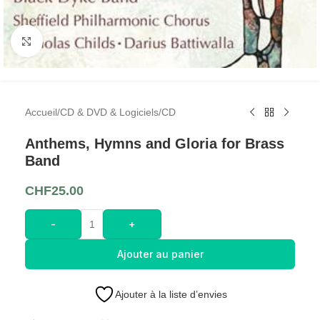
Cliquez pour agrandir l'image
Accueil
/
CD & DVD & Logiciels
/
CD
Anthems, Hymns and Gloria for Brass
Band
CHF
25.00
-
+
Ajouter au panier
Ajouter à la liste d’envies