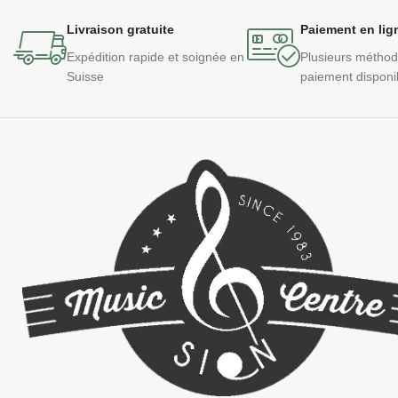
Livraison gratuite
Paiement en lig
Expédition rapide et soignée en
Plusieurs métho
Suisse
paiement disponi