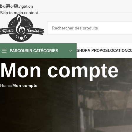
Skip to navigation
Skip to main content
SHOP
À PROPOS
LOCATION
C
PARCOURIR CATÉGORIES
Mon compte
Home
/
Mon compte
connecter
*
fiant ou e-mail