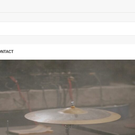
ONTACT
Register
Registering for this site gives you access to your order status
the fields below, and we'll create a new account for you in no
you for the information necessary to make the purchase proc