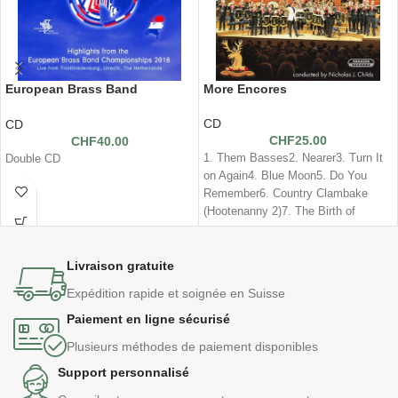
European Brass Band
More Encores
Championship 2018
CD
CD
CHF
25.00
CHF
40.00
1. Them Basses2. Nearer3. Turn It
Double CD
on Again4. Blue Moon5. Do You
Remember6. Country Clambake
(Hootenanny 2)7. The Birth of
Livraison gratuite
Expédition rapide et soignée en Suisse
Paiement en ligne sécurisé
Plusieurs méthodes de paiement disponibles
Support personnalisé